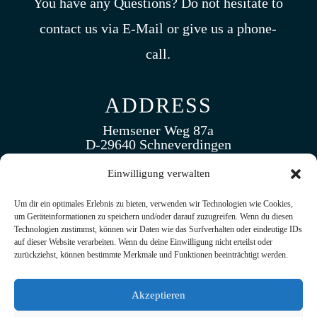
You have any Questions? Do not hesitate to
contact us via E-Mail or give us a phone-
call.
ADDRESS
Hemsener Weg 87a
D-29640 Schneverdingen
Germany
Einwilligung verwalten
CALL US
Um dir ein optimales Erlebnis zu bieten, verwenden wir Technologien wie Cookies,
um Geräteinformationen zu speichern und/oder darauf zuzugreifen. Wenn du diesen
(+49 ) 5193. 5173 430
Technologien zustimmst, können wir Daten wie das Surfverhalten oder eindeutige IDs
auf dieser Website verarbeiten. Wenn du deine Einwilligung nicht erteilst oder
zurückziehst, können bestimmte Merkmale und Funktionen beeinträchtigt werden.
EMAIL US
info@tramak.de
Akzeptieren