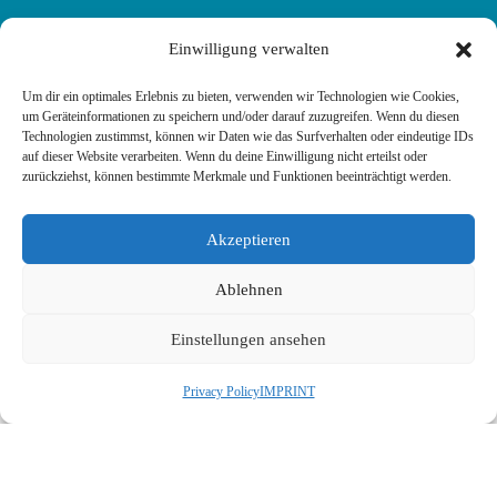
Einwilligung verwalten
Um dir ein optimales Erlebnis zu bieten, verwenden wir Technologien wie Cookies,
um Geräteinformationen zu speichern und/oder darauf zuzugreifen. Wenn du diesen
SEND AN E-MAIL
Technologien zustimmst, können wir Daten wie das Surfverhalten oder eindeutige IDs
auf dieser Website verarbeiten. Wenn du deine Einwilligung nicht erteilst oder
zurückziehst, können bestimmte Merkmale und Funktionen beeinträchtigt werden.
Akzeptieren
Ablehnen
Einstellungen ansehen
Privacy Policy
IMPRINT